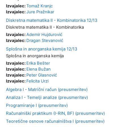
Izvajalec:
Tomaž Kranjc
Izvajalec:
Jure Pražnikar
Diskretna matematika II - Kombinatorika 12/13
Diskretna matematika II - Kombinatorika
Izvajalec:
Ademir Hujdurović
Izvajalec:
Dragan Stevanović
Splošna in anorganska kemija 12/13
Splošna in anorganska kemija
Izvajalec:
Erika Bešter
Izvajalec:
Elena Bužan
Izvajalec:
Peter Glasnović
Izvajalec:
Felicita Urzi
Algebra I - Matrični račun (preusmeritev)
Analiza I - Temelji analize (preusmeritev)
Programiranje I (preusmeritev)
Računalniški praktikum (I-RIN, BF) (preusmeritev)
Teoretične osnove računalništva I (preusmeritev)