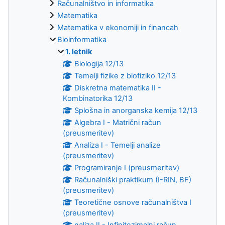
Računalništvo in informatika
Matematika
Matematika v ekonomiji in financah
Bioinformatika
1. letnik
Biologija 12/13
Temelji fizike z biofiziko 12/13
Diskretna matematika II -
Kombinatorika 12/13
Splošna in anorganska kemija 12/13
Algebra I - Matrični račun
(preusmeritev)
Analiza I - Temelji analize
(preusmeritev)
Programiranje I (preusmeritev)
Računalniški praktikum (I-RIN, BF)
(preusmeritev)
Teoretične osnove računalništva I
(preusmeritev)
naliza II - Infinitezimalni račun