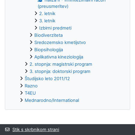
(preusmeritev)
2. letnik
3. letnik
Izbirni predmeti
Biodiverziteta
Sredozemsko kmetijstvo
Biopsihologija
Aplikativna kineziologija
2. stopnja: magistrski program
3. stopnja: doktorski program
Študijsko leto 2011/12
Razno
T4EU
Mednarodno/International
Supplementary blocks
Stik s skrbnikom strani