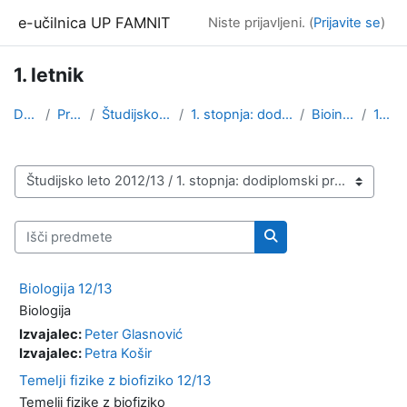
Preskoči na glavno vsebino
e-učilnica UP FAMNIT
Niste prijavljeni. (
Prijavite se
)
1. letnik
Domov
Predmeti
Študijsko leto 2012/13
1. stopnja: dodiplomski program
Bioinformatika
1. letnik
Kategorije predmetov
Išči predmete
Išči predmete
Biologija 12/13
Biologija
Izvajalec:
Peter Glasnović
Izvajalec:
Petra Košir
Temelji fizike z biofiziko 12/13
Temelji fizike z biofiziko