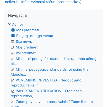
naliza II - Infinitezimalni račun (preusmeritev)
Bloki
Preskoči Navigacija
Navigacija
Domov
Moji predmeti
Blogi spletnega mesta
Site news
Moji predmeti
Vsi predmeti
Minimalni pedagoški standardi za uporabo učnega
ok...
Minimal pedagogical standards for using the
Moodle...
POMEMBNO OBVESTILO – Nedovoljeno
reproduciranje, r...
IMPORTANT NOTIFICATION – Prohibited
reproduction, ...
Zoom povezave do predavalnic / Zoom links to
class...