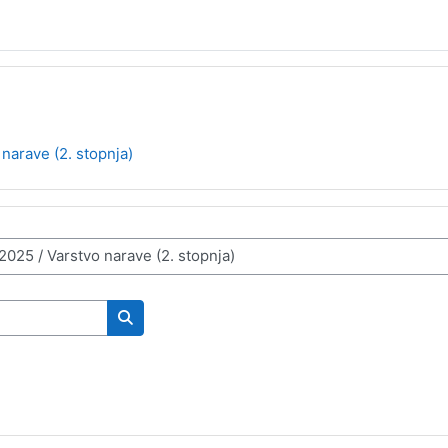
 narave (2. stopnja)
Išči predmete