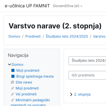
Preskoči na glavno vsebino
e-učilnica UP FAMNIT
Slovenščina ‎(sl)‎
Varstvo narave (2. stopnja)
Domov
Predmeti
Študijsko leto 2024/2025
Varstvo
Bloki
Preskoči Navigacija
Navigacija
Kategorije predmetov
Domov
Moji predmeti
Išči predmete
Blogi spletnega mesta
Site news
Moji predmeti
Vsi predmeti
2. stopnja
Minimalni pedagoški
standardi za uporabo