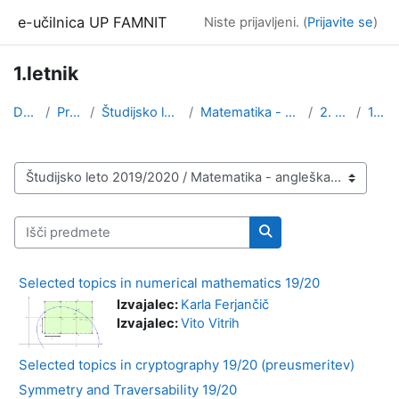
Preskoči na glavno vsebino
e-učilnica UP FAMNIT
Niste prijavljeni. (
Prijavite se
)
1.letnik
Domov
Predmeti
Študijsko leto 2019/2020
Matematika - angleška izvedba
2. stopnja
1.letnik
Kategorije predmetov
Išči predmete
Išči predmete
Selected topics in numerical mathematics 19/20
Izvajalec:
Karla Ferjančič
Izvajalec:
Vito Vitrih
Selected topics in cryptography 19/20 (preusmeritev)
Symmetry and Traversability 19/20