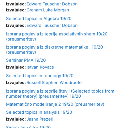
Izvajalec:
Edward Tauscher Dobson
Izvajalec:
Graham Luke Morgan
Selected topics in Algebra 19/20
Izvajalec:
Edward Tauscher Dobson
Izbrana poglavja iz teorije asociativnih shem 19/20
(preusmeritev)
Izbrana poglavja iz diskretne matematike I 19/20
(preusmeritev)
Seminar PMA 19/20
Izvajalec:
Istvan Kovacs
Selected topics in topology 19/20
Izvajalec:
Russell Stephen Woodroofe
Izbrana poglavja iz teorije števil (Selected topics from
number theory) (preusmeritev) 19/20
Matematično modeliranje 2 19/20 (preusmeritev)
Selected topics in analysis 19/20
Izvajalec:
Jasna Prezelj
Simetrične šifre 19/20