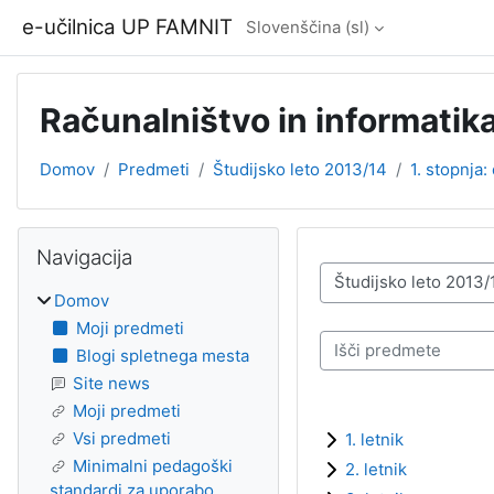
Preskoči na glavno vsebino
e-učilnica UP FAMNIT
Slovenščina ‎(sl)‎
Računalništvo in informatik
Domov
Predmeti
Študijsko leto 2013/14
1. stopnja
Bloki
Preskoči Navigacija
Navigacija
Kategorije predmetov
Domov
Moji predmeti
Išči predmete
Blogi spletnega mesta
Site news
Moji predmeti
Vsi predmeti
1. letnik
Minimalni pedagoški
2. letnik
standardi za uporabo