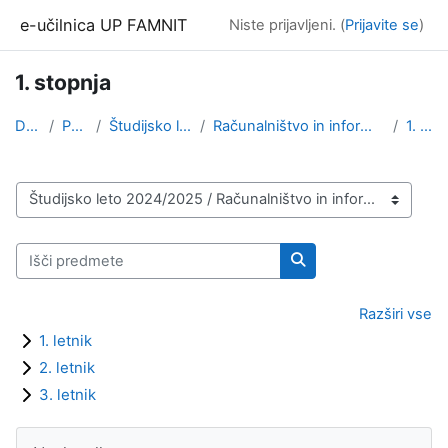
Preskoči na glavno vsebino
e-učilnica UP FAMNIT
Niste prijavljeni. (
Prijavite se
)
1. stopnja
Domov
Predmeti
Študijsko leto 2024/2025
Računalništvo in informatika (1. stopnja, 2. stopn...
1. stopnja
Kategorije predmetov
Išči predmete
Išči predmete
Razširi vse
1. letnik
2. letnik
3. letnik
Bloki
Preskoči Navigacija