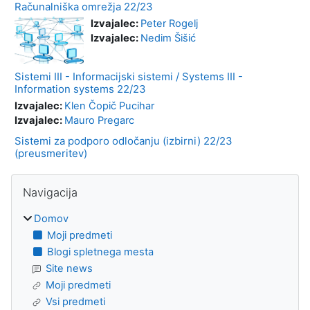
Računalniška omrežja 22/23
Izvajalec:
Peter Rogelj
Izvajalec:
Nedim Šišić
Sistemi III - Informacijski sistemi / Systems III -
Information systems 22/23
Izvajalec:
Klen Čopič Pucihar
Izvajalec:
Mauro Pregarc
Sistemi za podporo odločanju (izbirni) 22/23
(preusmeritev)
Bloki
Preskoči Navigacija
Navigacija
Domov
Moji predmeti
Blogi spletnega mesta
Site news
Moji predmeti
Vsi predmeti