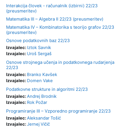
Interakcija človek - računalnik (izbirni) 22/23
(preusmeritev)
Matematika III – Algebra II 22/23 (preusmeritev)
Matematika IV – Kombinatorika s teorijo grafov 22/23
(preusmeritev)
Osnove podatkovnih baz 22/23
Izvajalec:
Iztok Savnik
Izvajalec:
Uroš Sergaš
Osnove strojnega učenja in podatkovnega rudarjenja
22/23
Izvajalec:
Branko Kavšek
Izvajalec:
Domen Vake
Podatkovne strukture in algoritmi 22/23
Izvajalec:
Andrej Brodnik
Izvajalec:
Rok Požar
Programiranje III – Vzporedno programiranje 22/23
Izvajalec:
Aleksandar Tošić
Izvajalec:
Jernej Vičič