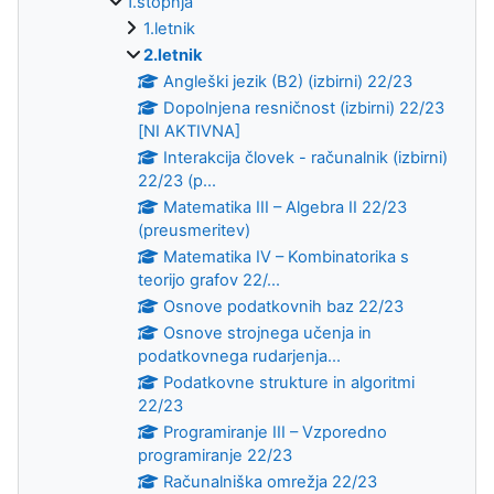
1.stopnja
1.letnik
2.letnik
Angleški jezik (B2) (izbirni) 22/23
Dopolnjena resničnost (izbirni) 22/23
[NI AKTIVNA]
Interakcija človek - računalnik (izbirni)
22/23 (p...
Matematika III – Algebra II 22/23
(preusmeritev)
Matematika IV – Kombinatorika s
teorijo grafov 22/...
Osnove podatkovnih baz 22/23
Osnove strojnega učenja in
podatkovnega rudarjenja...
Podatkovne strukture in algoritmi
22/23
Programiranje III – Vzporedno
programiranje 22/23
Računalniška omrežja 22/23