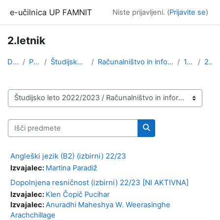
Preskoči na glavno vsebino
e-učilnica UP FAMNIT
Niste prijavljeni. (
Prijavite se
)
2.letnik
Domov
Predmeti
Študijsko leto 2022/2023
Računalništvo in informatika (1. stopnja, 2. stopn...
1.stopnja
2.letnik
Kategorije predmetov
Išči predmete
Išči predmete
Angleški jezik (B2) (izbirni) 22/23
Izvajalec:
Martina Paradiž
Dopolnjena resničnost (izbirni) 22/23 [NI AKTIVNA]
Izvajalec:
Klen Čopič Pucihar
Izvajalec:
Anuradhi Maheshya W. Weerasinghe
Arachchillage