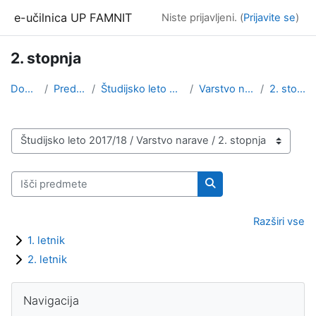
Preskoči na glavno vsebino
e-učilnica UP FAMNIT
Niste prijavljeni. (
Prijavite se
)
2. stopnja
Domov
Predmeti
Študijsko leto 2017/18
Varstvo narave
2. stopnja
Kategorije predmetov
Išči predmete
Išči predmete
Razširi vse
1. letnik
2. letnik
Bloki
Preskoči Navigacija
Navigacija