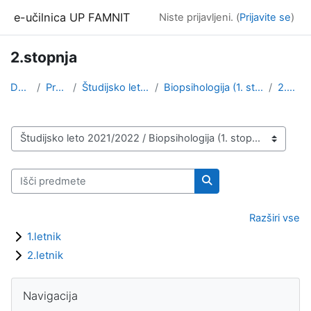
Preskoči na glavno vsebino
e-učilnica UP FAMNIT
Niste prijavljeni. (
Prijavite se
)
2.stopnja
Domov
Predmeti
Študijsko leto 2021/2022
Biopsihologija (1. stopnja, 2. stopnja)
2.stopnja
Kategorije predmetov
Išči predmete
Išči predmete
Razširi vse
1.letnik
2.letnik
Bloki
Preskoči Navigacija
Navigacija