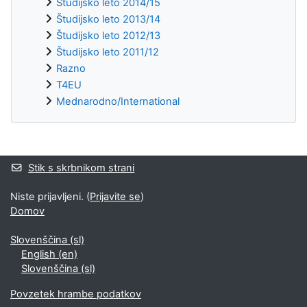
Študijsko leto 2014/15
Študijsko leto 2013/14
Študijsko leto 2012/13
Študijsko leto 2011/12
Razno
T4EU
Mednarodno/International
Supplementary blocks
Stik s skrbnikom strani
Niste prijavljeni. (
Prijavite se
)
Domov
Slovenščina ‎(sl)‎
English ‎(en)‎
Slovenščina ‎(sl)‎
Povzetek hrambe podatkov