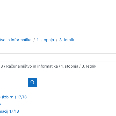
tvo in informatika
1. stopnja
3. letnik
Išči predmete
(izbirni) 17/18
č
macij 17/18