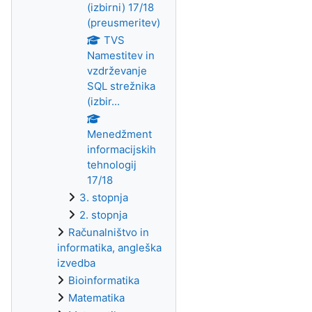
(izbirni) 17/18
(preusmeritev)
TVS
Namestitev in
vzdrževanje
SQL strežnika
(izbir...
Menedžment
informacijskih
tehnologij
17/18
3. stopnja
2. stopnja
Računalništvo in
informatika, angleška
izvedba
Bioinformatika
Matematika