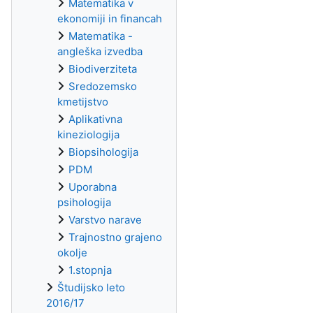
Matematika v
ekonomiji in financah
Matematika -
angleška izvedba
Biodiverziteta
Sredozemsko
kmetijstvo
Aplikativna
kineziologija
Biopsihologija
PDM
Uporabna
psihologija
Varstvo narave
Trajnostno grajeno
okolje
1.stopnja
Študijsko leto
2016/17