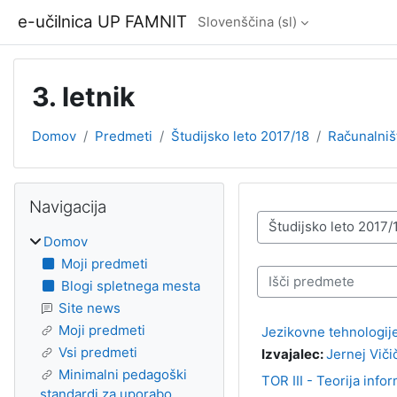
Preskoči na glavno vsebino
e-učilnica UP FAMNIT
Slovenščina ‎(sl)‎
3. letnik
Domov
Predmeti
Študijsko leto 2017/18
Računalniš
Bloki
Preskoči Navigacija
Navigacija
Kategorije predmetov
Domov
Moji predmeti
Išči predmete
Blogi spletnega mesta
Site news
Moji predmeti
Jezikovne tehnologije 
Vsi predmeti
Izvajalec:
Jernej Viči
Minimalni pedagoški
TOR III - Teorija infor
standardi za uporabo