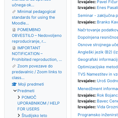
Izvajalec:
Pavel Fičur
učnega ok...
Izvajalec:
Enes Pasal
Minimal pedagogical
Seminar - zaključna p
standards for using the
Izvajalec:
Branko Ka
Moodle...
POMEMBNO
Načrtovanje podatkovn
OBVESTILO – Nedovoljeno
Dopolnjena resničnost
reproduciranje, r...
Osnove strojnega učen
IMPORTANT
Angleški jezik (B2) (i
NOTIFICATION –
Prohibited reproduction, ...
Geografski informacijs
Zoom povezave do
Optimizacijske metode
predavalnic / Zoom links to
TVS Namestitev in vzd
class...
Izvajalec:
Uroš Godn
Moji predmeti
Menedžment informaci
Predmeti
Izvajalec:
Rok Bojanc
POMOČ
Izvajalec:
Bavec Cen
UPORABNIKOM / HELP
Izvajalec:
Vida Grozn
FOR USERS
Programsko inženirst
Študijsko leto