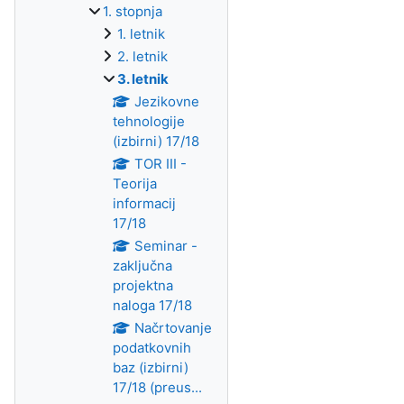
1. stopnja
1. letnik
2. letnik
3. letnik
Jezikovne
tehnologije
(izbirni) 17/18
TOR III -
Teorija
informacij
17/18
Seminar -
zaključna
projektna
naloga 17/18
Načrtovanje
podatkovnih
baz (izbirni)
17/18 (preus...