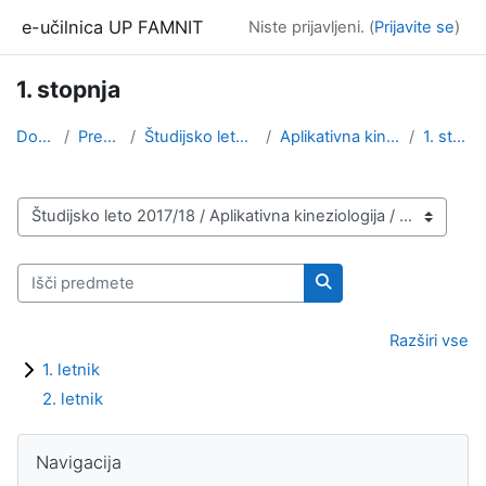
Preskoči na glavno vsebino
e-učilnica UP FAMNIT
Niste prijavljeni. (
Prijavite se
)
1. stopnja
Domov
Predmeti
Študijsko leto 2017/18
Aplikativna kineziologija
1. stopnja
Kategorije predmetov
Išči predmete
Išči predmete
Razširi vse
1. letnik
2. letnik
Bloki
Preskoči Navigacija
Navigacija