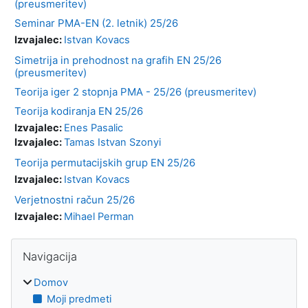
(preusmeritev)
Seminar PMA-EN (2. letnik) 25/26
Izvajalec:
Istvan Kovacs
Simetrija in prehodnost na grafih EN 25/26
(preusmeritev)
Teorija iger 2 stopnja PMA - 25/26 (preusmeritev)
Teorija kodiranja EN 25/26
Izvajalec:
Enes Pasalic
Izvajalec:
Tamas Istvan Szonyi
Teorija permutacijskih grup EN 25/26
Izvajalec:
Istvan Kovacs
Verjetnostni račun 25/26
Izvajalec:
Mihael Perman
Bloki
Preskoči Navigacija
Navigacija
Domov
Moji predmeti