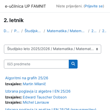
Preskoči na glavno vsebino
e-učilnica UP FAMNIT
Niste prijavljeni. (
Prijavite se
)
2. letnik
Domov
Predmeti
Študijsko leto 2025/2026
Matematika / Matematične znanosti, angleška izvedb...
2. stopnja
2. letnik
Kategorije predmetov
Išči predmete
Išči predmete
Algoritmi na grafih 25/26
Izvajalec:
Martin Milanič
Izbrana poglavja iz algebre I EN 25/26
Izvajalec:
Edward Tauscher Dobson
Izvajalec:
Michel Lavrauw
Izbrana poglavja iz analize I EN 25/26 (preusmeritev)