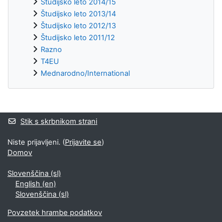
Študijsko leto 2014/15
Študijsko leto 2013/14
Študijsko leto 2012/13
Študijsko leto 2011/12
Razno
T4EU
Mednarodno/International
Supplementary blocks
Stik s skrbnikom strani
Niste prijavljeni. (
Prijavite se
)
Domov
Slovenščina ‎(sl)‎
English ‎(en)‎
Slovenščina ‎(sl)‎
Povzetek hrambe podatkov