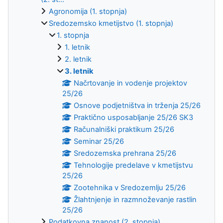
Agronomija (1. stopnja)
Sredozemsko kmetijstvo (1. stopnja)
1. stopnja
1. letnik
2. letnik
3. letnik
Načrtovanje in vodenje projektov
25/26
Osnove podjetništva in trženja 25/26
Praktično usposabljanje 25/26 SK3
Računalniški praktikum 25/26
Seminar 25/26
Sredozemska prehrana 25/26
Tehnologije predelave v kmetijstvu
25/26
Zootehnika v Sredozemlju 25/26
Žlahtnjenje in razmnoževanje rastlin
25/26
Podatkovna znanost (2. stopnja)