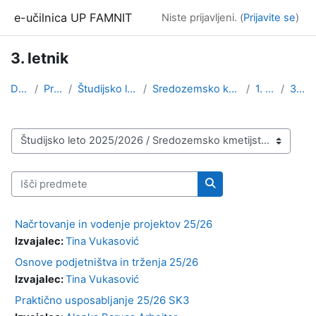
Preskoči na glavno vsebino
e-učilnica UP FAMNIT
Niste prijavljeni. (
Prijavite se
)
3. letnik
Domov
Predmeti
Študijsko leto 2025/2026
Sredozemsko kmetijstvo (1. stopnja)
1. stopnja
3. letnik
Kategorije predmetov
Išči predmete
Išči predmete
Načrtovanje in vodenje projektov 25/26
Izvajalec:
Tina Vukasović
Osnove podjetništva in trženja 25/26
Izvajalec:
Tina Vukasović
Praktično usposabljanje 25/26 SK3