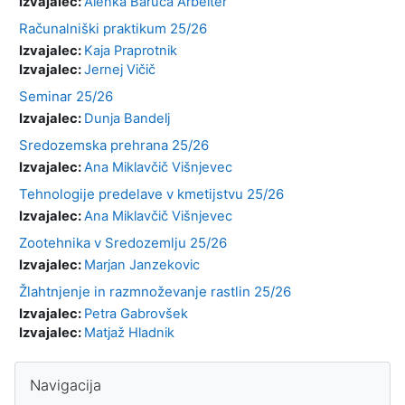
Izvajalec:
Alenka Baruca Arbeiter
Računalniški praktikum 25/26
Izvajalec:
Kaja Praprotnik
Izvajalec:
Jernej Vičič
Seminar 25/26
Izvajalec:
Dunja Bandelj
Sredozemska prehrana 25/26
Izvajalec:
Ana Miklavčič Višnjevec
Tehnologije predelave v kmetijstvu 25/26
Izvajalec:
Ana Miklavčič Višnjevec
Zootehnika v Sredozemlju 25/26
Izvajalec:
Marjan Janzekovic
Žlahtnjenje in razmnoževanje rastlin 25/26
Izvajalec:
Petra Gabrovšek
Izvajalec:
Matjaž Hladnik
Bloki
Preskoči Navigacija
Navigacija