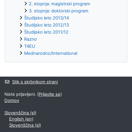
2. stopnja: magistrski program
3. stopnja: doktorski program
Študijsko leto 2013/14
Študijsko leto 2012/13
Študijsko leto 2011/12
Razno
T4EU
Mednarodno/International
Supplementary blocks
Stik s skrbnikom strani
Niste prijavljeni. (
Prijavite se
)
Domov
Slovenščina ‎(sl)‎
English ‎(en)‎
Slovenščina ‎(sl)‎