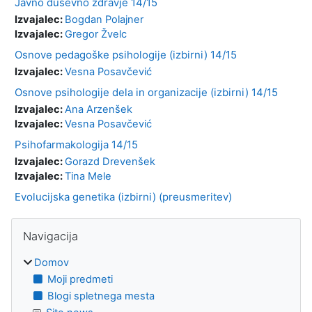
Javno duševno zdravje 14/15
Izvajalec:
Bogdan Polajner
Izvajalec:
Gregor Žvelc
Osnove pedagoške psihologije (izbirni) 14/15
Izvajalec:
Vesna Posavčević
Osnove psihologije dela in organizacije (izbirni) 14/15
Izvajalec:
Ana Arzenšek
Izvajalec:
Vesna Posavčević
Psihofarmakologija 14/15
Izvajalec:
Gorazd Drevenšek
Izvajalec:
Tina Mele
Evolucijska genetika (izbirni) (preusmeritev)
Bloki
Preskoči Navigacija
Navigacija
Domov
Moji predmeti
Blogi spletnega mesta