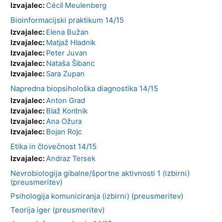
Izvajalec:
Cécil Meulenberg
Bioinformacijski praktikum 14/15
Izvajalec:
Elena Bužan
Izvajalec:
Matjaž Hladnik
Izvajalec:
Peter Juvan
Izvajalec:
Nataša Šibanc
Izvajalec:
Sara Zupan
Napredna biopsihološka diagnostika 14/15
Izvajalec:
Anton Grad
Izvajalec:
Blaž Koritnik
Izvajalec:
Ana Ožura
Izvajalec:
Bojan Rojc
Etika in človečnost 14/15
Izvajalec:
Andraz Tersek
Nevrobiologija gibalne/športne aktivnosti 1 (izbirni)
(preusmeritev)
Psihologija komuniciranja (izbirni) (preusmeritev)
Teorija iger (preusmeritev)