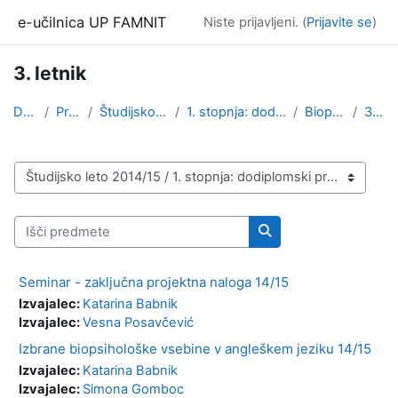
Preskoči na glavno vsebino
e-učilnica UP FAMNIT
Niste prijavljeni. (
Prijavite se
)
3. letnik
Domov
Predmeti
Študijsko leto 2014/15
1. stopnja: dodiplomski program
Biopsihologija
3. letnik
Kategorije predmetov
Išči predmete
Išči predmete
Seminar - zaključna projektna naloga 14/15
Izvajalec:
Katarina Babnik
Izvajalec:
Vesna Posavčević
Izbrane biopsihološke vsebine v angleškem jeziku 14/15
Izvajalec:
Katarina Babnik
Izvajalec:
Simona Gomboc