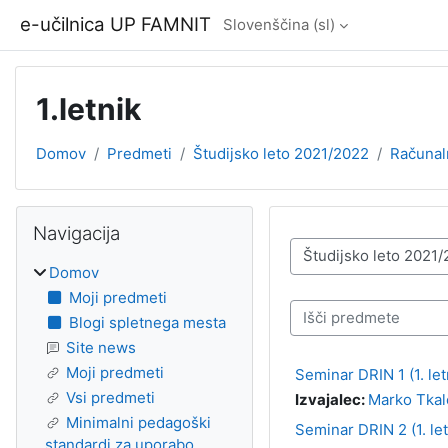
Preskoči na glavno vsebino
e-učilnica UP FAMNIT
Slovenščina ‎(sl)‎
1.letnik
Domov
Predmeti
Študijsko leto 2021/2022
Računaln
Bloki
Preskoči Navigacija
Navigacija
Kategorije predmetov
Domov
Moji predmeti
Išči predmete
Blogi spletnega mesta
Site news
Moji predmeti
Seminar DRIN 1 (1. let
Vsi predmeti
Izvajalec:
Marko Tkal
Minimalni pedagoški
Seminar DRIN 2 (1. let
standardi za uporabo