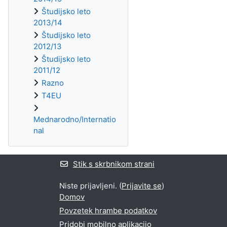
Študijsko leto
2013/14
Študijsko leto
2012/13
Študijsko leto
2011/12
Razno
T4EU
Mednarodno/Internatio
nal
Stik s skrbnikom strani
Niste prijavljeni. (
Prijavite se
)
Domov
Povzetek hrambe podatkov
Pridobi mobilno aplikacijo