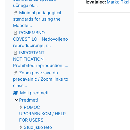
Izvajalec:
Marko Tkal
učnega ok...
Minimal pedagogical
standards for using the
Moodle...
POMEMBNO
OBVESTILO – Nedovoljeno
reproduciranje, r...
IMPORTANT
NOTIFICATION –
Prohibited reproduction, ...
Zoom povezave do
predavalnic / Zoom links to
class...
Moji predmeti
Predmeti
POMOČ
UPORABNIKOM / HELP
FOR USERS
Študijsko leto