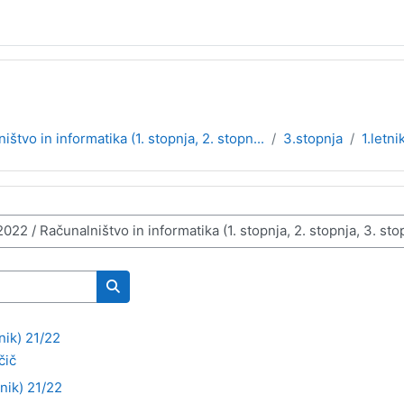
ištvo in informatika (1. stopnja, 2. stopn...
3.stopnja
1.letni
Išči predmete
nik) 21/22
čič
nik) 21/22