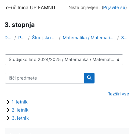
Preskoči na glavno vsebino
e-učilnica UP FAMNIT
Niste prijavljeni. (
Prijavite se
)
3. stopnja
Domov
Predmeti
Študijsko leto 2024/2025
Matematika / Matematične znanosti (1. stopnja, 2. ...
3. stopnja
Kategorije predmetov
Išči predmete
Išči predmete
Razširi vse
1. letnik
2. letnik
3. letnik
Bloki
Preskoči Navigacija