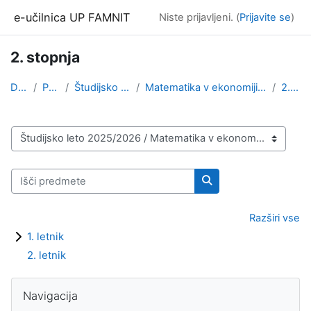
Preskoči na glavno vsebino
e-učilnica UP FAMNIT
Niste prijavljeni. (
Prijavite se
)
2. stopnja
Domov
Predmeti
Študijsko leto 2025/2026
Matematika v ekonomiji in financah / Matematika s ...
2. stopnja
Kategorije predmetov
Išči predmete
Išči predmete
Razširi vse
1. letnik
2. letnik
Bloki
Preskoči Navigacija
Navigacija