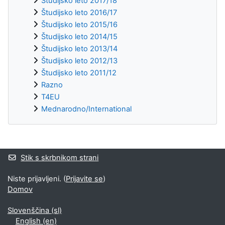
Študijsko leto 2017/18
Študijsko leto 2016/17
Študijsko leto 2015/16
Študijsko leto 2014/15
Študijsko leto 2013/14
Študijsko leto 2012/13
Študijsko leto 2011/12
Razno
T4EU
Mednarodno/International
Supplementary blocks
Stik s skrbnikom strani
Niste prijavljeni. (
Prijavite se
)
Domov
Slovenščina ‎(sl)‎
English ‎(en)‎