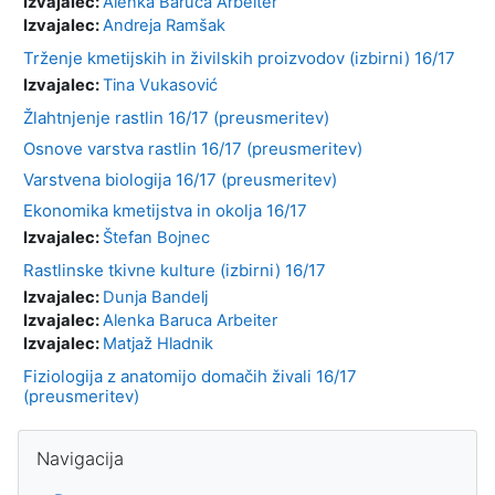
Izvajalec:
Alenka Baruca Arbeiter
Izvajalec:
Andreja Ramšak
Trženje kmetijskih in živilskih proizvodov (izbirni) 16/17
Izvajalec:
Tina Vukasović
Žlahtnjenje rastlin 16/17 (preusmeritev)
Osnove varstva rastlin 16/17 (preusmeritev)
Varstvena biologija 16/17 (preusmeritev)
Ekonomika kmetijstva in okolja 16/17
Izvajalec:
Štefan Bojnec
Rastlinske tkivne kulture (izbirni) 16/17
Izvajalec:
Dunja Bandelj
Izvajalec:
Alenka Baruca Arbeiter
Izvajalec:
Matjaž Hladnik
Fiziologija z anatomijo domačih živali 16/17
(preusmeritev)
Bloki
Preskoči Navigacija
Navigacija