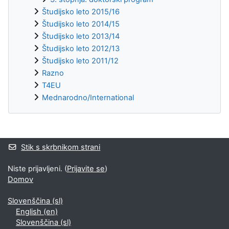
Študijsko leto 2015/16
Študijsko leto 2014/15
Študijsko leto 2013/14
Študijsko leto 2012/13
Študijsko leto 2011/12
Razno
T4EU
Mednarodno/International
Supplementary blocks
Stik s skrbnikom strani
Niste prijavljeni. (
Prijavite se
)
Domov
Slovenščina ‎(sl)‎
English ‎(en)‎
Slovenščina ‎(sl)‎