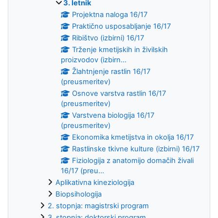
3. letnik
Projektna naloga 16/17
Praktično usposabljanje 16/17
Ribištvo (izbirni) 16/17
Trženje kmetijskih in živilskih
proizvodov (izbirn...
Žlahtnjenje rastlin 16/17
(preusmeritev)
Osnove varstva rastlin 16/17
(preusmeritev)
Varstvena biologija 16/17
(preusmeritev)
Ekonomika kmetijstva in okolja 16/17
Rastlinske tkivne kulture (izbirni) 16/17
Fiziologija z anatomijo domačih živali
16/17 (preu...
Aplikativna kineziologija
Biopsihologija
2. stopnja: magistrski program
3. stopnja: doktorski program