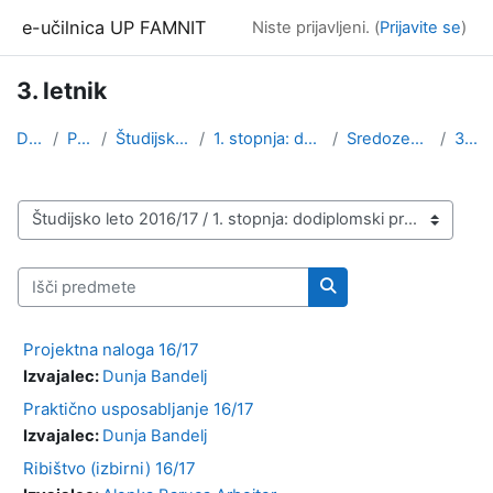
Preskoči na glavno vsebino
e-učilnica UP FAMNIT
Niste prijavljeni. (
Prijavite se
)
3. letnik
Domov
Predmeti
Študijsko leto 2016/17
1. stopnja: dodiplomski program
Sredozemsko kmetijstvo
3. letnik
Kategorije predmetov
Išči predmete
Išči predmete
Projektna naloga 16/17
Izvajalec:
Dunja Bandelj
Praktično usposabljanje 16/17
Izvajalec:
Dunja Bandelj
Ribištvo (izbirni) 16/17