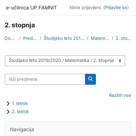
Preskoči na glavno vsebino
e-učilnica UP FAMNIT
Niste prijavljeni. (
Prijavite se
)
2. stopnja
Domov
Predmeti
Študijsko leto 2019/2020
Matematika
2. stopnja
Kategorije predmetov
Išči predmete
Išči predmete
Razširi vse
1. letnik
2. letnik
Bloki
Preskoči Navigacija
Navigacija