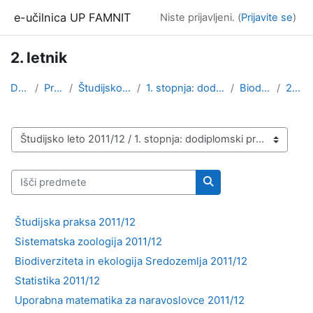
Preskoči na glavno vsebino
e-učilnica UP FAMNIT
Niste prijavljeni. (
Prijavite se
)
2. letnik
Domov
Predmeti
Študijsko leto 2011/12
1. stopnja: dodiplomski program
Biodiverziteta
2. letnik
Kategorije predmetov
Išči predmete
Išči predmete
Študijska praksa 2011/12
Sistematska zoologija 2011/12
Biodiverziteta in ekologija Sredozemlja 2011/12
Statistika 2011/12
Uporabna matematika za naravoslovce 2011/12