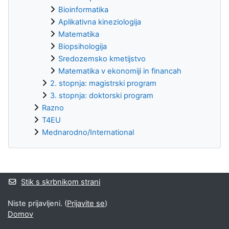
Bioinformatika
Aplikativna kineziologija
Matematika
Biopsihologija
Sredozemsko kmetijstvo
Matematika v ekonomiji in financah
2. stopnja: magistrski program
3. stopnja: doktorski program
Razno
T4EU
Mednarodno/International
Supplementary blocks
Stik s skrbnikom strani
Niste prijavljeni. (
Prijavite se
)
Domov