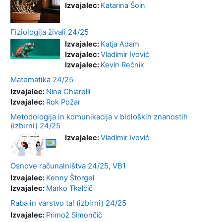
Izvajalec:
Katarina Šoln
Fiziologija živali 24/25
Izvajalec:
Katja Adam
Izvajalec:
Vladimir Ivović
Izvajalec:
Kevin Rečnik
Matematika 24/25
Izvajalec:
Nina Chiarelli
Izvajalec:
Rok Požar
Metodologija in komunikacija v bioloških znanostih
(izbirni) 24/25
Izvajalec:
Vladimir Ivović
Osnove računalništva 24/25, VB1
Izvajalec:
Kenny Štorgel
Izvajalec:
Marko Tkalčič
Raba in varstvo tal (izbirni) 24/25
Izvajalec:
Primož Simončič