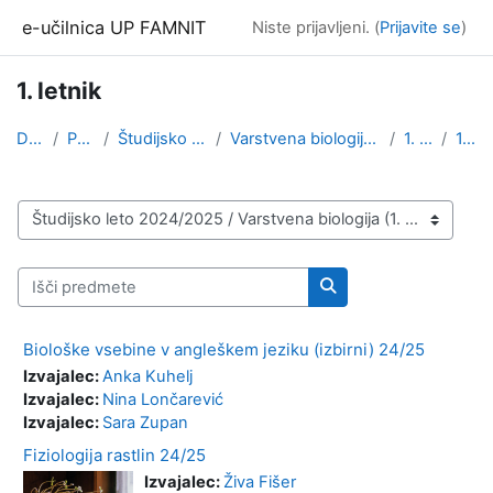
Preskoči na glavno vsebino
e-učilnica UP FAMNIT
Niste prijavljeni. (
Prijavite se
)
1. letnik
Domov
Predmeti
Študijsko leto 2024/2025
Varstvena biologija (1. stopnja, 3. stopnja)
1. stopnja
1. letnik
Kategorije predmetov
Išči predmete
Išči predmete
Biološke vsebine v angleškem jeziku (izbirni) 24/25
Izvajalec:
Anka Kuhelj
Izvajalec:
Nina Lončarević
Izvajalec:
Sara Zupan
Fiziologija rastlin 24/25
Izvajalec:
Živa Fišer