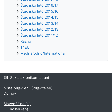
Študijsko leto 2016/17
Študijsko leto 2015/16
Študijsko leto 2014/15
Študijsko leto 2013/14
Študijsko leto 2012/13
Študijsko leto 2011/12
Razno
T4EU
Mednarodno/International
Supplementary blocks
Stik s skrbnikom strani
Niste prijavljeni. (
Prijavite se
)
Domov
Slovenščina ‎(sl)‎
English ‎(en)‎