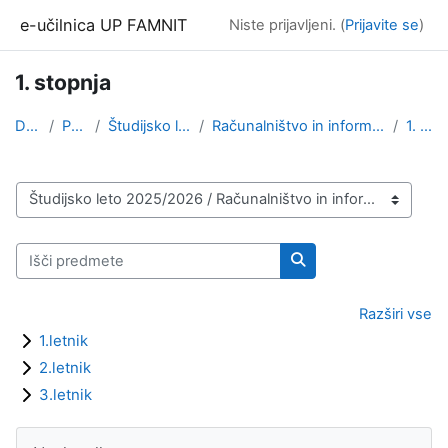
Preskoči na glavno vsebino
e-učilnica UP FAMNIT
Niste prijavljeni. (
Prijavite se
)
1. stopnja
Domov
Predmeti
Študijsko leto 2025/2026
Računalništvo in informatika, angleška izvedba (1....
1. stopnja
Kategorije predmetov
Išči predmete
Išči predmete
Razširi vse
1.letnik
2.letnik
3.letnik
Bloki
Preskoči Navigacija