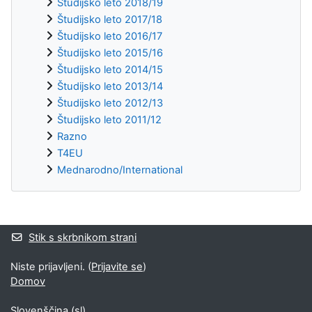
Študijsko leto 2018/19
Študijsko leto 2017/18
Študijsko leto 2016/17
Študijsko leto 2015/16
Študijsko leto 2014/15
Študijsko leto 2013/14
Študijsko leto 2012/13
Študijsko leto 2011/12
Razno
T4EU
Mednarodno/International
Supplementary blocks
Stik s skrbnikom strani
Niste prijavljeni. (
Prijavite se
)
Domov
Slovenščina ‎(sl)‎