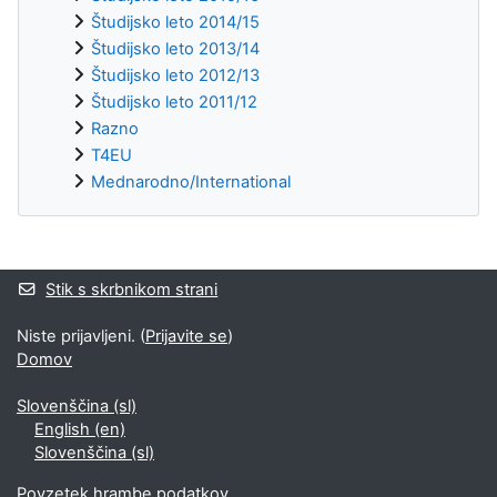
Študijsko leto 2014/15
Študijsko leto 2013/14
Študijsko leto 2012/13
Študijsko leto 2011/12
Razno
T4EU
Mednarodno/International
Supplementary blocks
Stik s skrbnikom strani
Niste prijavljeni. (
Prijavite se
)
Domov
Slovenščina ‎(sl)‎
English ‎(en)‎
Slovenščina ‎(sl)‎
Povzetek hrambe podatkov