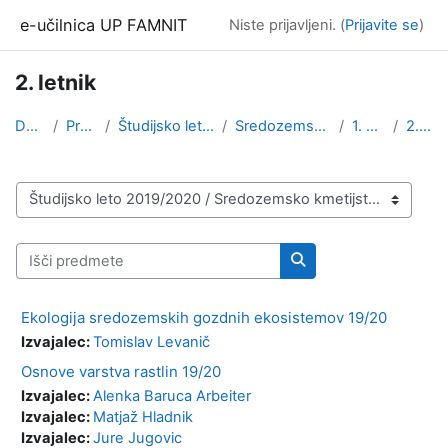
Preskoči na glavno vsebino
e-učilnica UP FAMNIT
Niste prijavljeni. (
Prijavite se
)
2. letnik
Domov
Predmeti
Študijsko leto 2019/2020
Sredozemsko kmetijstvo
1. stopnja
2. letnik
Kategorije predmetov
Išči predmete
Išči predmete
Ekologija sredozemskih gozdnih ekosistemov 19/20
Izvajalec:
Tomislav Levanič
Osnove varstva rastlin 19/20
Izvajalec:
Alenka Baruca Arbeiter
Izvajalec:
Matjaž Hladnik
Izvajalec:
Jure Jugovic