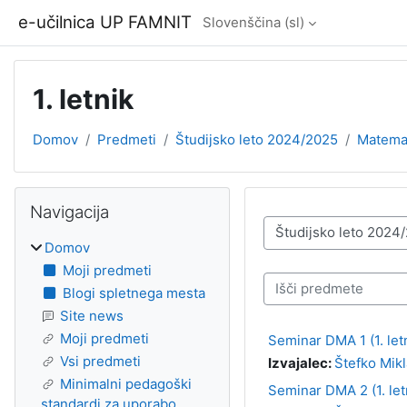
Preskoči na glavno vsebino
e-učilnica UP FAMNIT
Slovenščina ‎(sl)‎
1. letnik
Domov
Predmeti
Študijsko leto 2024/2025
Matemati
Bloki
Preskoči Navigacija
Navigacija
Kategorije predmetov
Domov
Moji predmeti
Išči predmete
Blogi spletnega mesta
Site news
Moji predmeti
Seminar DMA 1 (1. let
Vsi predmeti
Izvajalec:
Štefko Mikl
Minimalni pedagoški
Seminar DMA 2 (1. let
standardi za uporabo