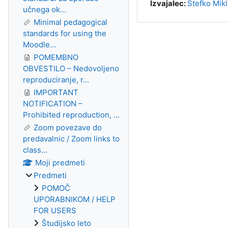
Izvajalec:
Štefko Mikl
učnega ok...
Minimal pedagogical
standards for using the
Moodle...
POMEMBNO
OBVESTILO – Nedovoljeno
reproduciranje, r...
IMPORTANT
NOTIFICATION –
Prohibited reproduction, ...
Zoom povezave do
predavalnic / Zoom links to
class...
Moji predmeti
Predmeti
POMOČ
UPORABNIKOM / HELP
FOR USERS
Študijsko leto