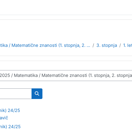
ka / Matematične znanosti (1. stopnja, 2. ...
3. stopnja
1. le
Išči predmete
nik) 24/25
avič
nik) 24/25