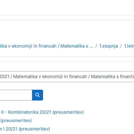
ka v ekonomiji in financah / Matematika s ...
1.stopnja
1.let
Išči predmete
II - Kombinatorika 20/21 (preusmeritev)
 (preusmeritev)
 I 20/21 (preusmeritev)