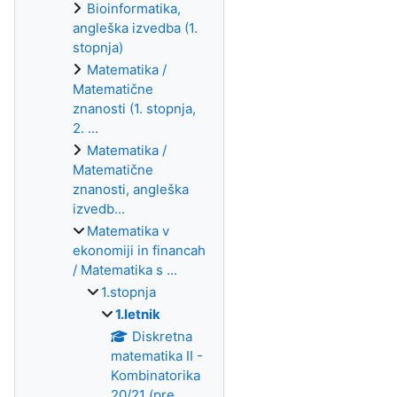
Bioinformatika,
angleška izvedba (1.
stopnja)
Matematika /
Matematične
znanosti (1. stopnja,
2. ...
Matematika /
Matematične
znanosti, angleška
izvedb...
Matematika v
ekonomiji in financah
/ Matematika s ...
1.stopnja
1.letnik
Diskretna
matematika II -
Kombinatorika
20/21 (pre...