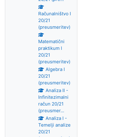
Računalništvo I
20/21
(preusmeritev)
Matematični
praktikum I
20/21
(preusmeritev)
Algebra I
20/21
(preusmeritev)
Analiza II -
Infinitezimalni
račun 20/21
(preusmer...
Analiza I -
Temelji analize
20/21