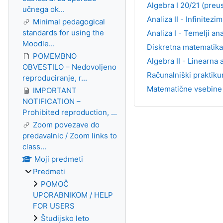
Algebra I 20/21 (preu
učnega ok...
Analiza II - Infinitez
Minimal pedagogical
standards for using the
Analiza I - Temelji an
Moodle...
Diskretna matematika 
POMEMBNO
Algebra II - Linearna
OBVESTILO – Nedovoljeno
Računalniški praktik
reproduciranje, r...
Matematične vsebine 
IMPORTANT
NOTIFICATION –
Prohibited reproduction, ...
Zoom povezave do
predavalnic / Zoom links to
class...
Moji predmeti
Predmeti
POMOČ
UPORABNIKOM / HELP
FOR USERS
Študijsko leto