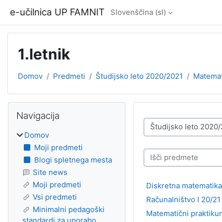
Preskoči na glavno vsebino
e-učilnica UP FAMNIT
Slovenščina ‎(sl)‎
1.letnik
Domov
Predmeti
Študijsko leto 2020/2021
Matemati
Bloki
Preskoči Navigacija
Navigacija
Kategorije predmetov
Domov
Moji predmeti
Išči predmete
Blogi spletnega mesta
Site news
Moji predmeti
Diskretna matematika 
Vsi predmeti
Računalništvo I 20/21
Minimalni pedagoški
Matematični praktikum
standardi za uporabo