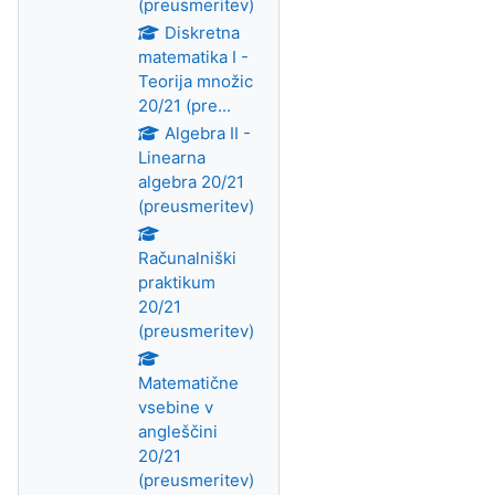
(preusmeritev)
Diskretna
matematika I -
Teorija množic
20/21 (pre...
Algebra II -
Linearna
algebra 20/21
(preusmeritev)
Računalniški
praktikum
20/21
(preusmeritev)
Matematične
vsebine v
angleščini
20/21
(preusmeritev)