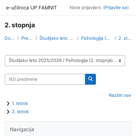
Preskoči na glavno vsebino
e-učilnica UP FAMNIT
Niste prijavljeni. (
Prijavite se
)
2. stopnja
Domov
Predmeti
Študijsko leto 2025/2026
Psihologija (2. stopnja)
2. stopnja
Kategorije predmetov
Išči predmete
Išči predmete
Razširi vse
1. letnik
2. letnik
Bloki
Preskoči Navigacija
Navigacija