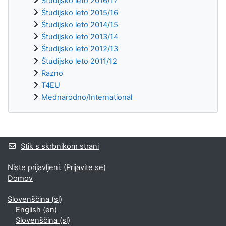
Študijsko leto 2016/17
Študijsko leto 2015/16
Študijsko leto 2014/15
Študijsko leto 2013/14
Študijsko leto 2012/13
Študijsko leto 2011/12
Razno
T4EU
Mednarodno/International
Supplementary blocks
Stik s skrbnikom strani
Niste prijavljeni. (
Prijavite se
)
Domov
Slovenščina ‎(sl)‎
English ‎(en)‎
Slovenščina ‎(sl)‎