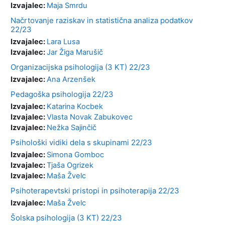
Izvajalec:
Maja Smrdu
Načrtovanje raziskav in statistična analiza podatkov
22/23
Izvajalec:
Lara Lusa
Izvajalec:
Jar Žiga Marušič
Organizacijska psihologija (3 KT) 22/23
Izvajalec:
Ana Arzenšek
Pedagoška psihologija 22/23
Izvajalec:
Katarina Kocbek
Izvajalec:
Vlasta Novak Zabukovec
Izvajalec:
Nežka Sajinčič
Psihološki vidiki dela s skupinami 22/23
Izvajalec:
Simona Gomboc
Izvajalec:
Tjaša Ogrizek
Izvajalec:
Maša Žvelc
Psihoterapevtski pristopi in psihoterapija 22/23
Izvajalec:
Maša Žvelc
Šolska psihologija (3 KT) 22/23