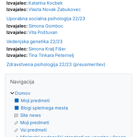
Izvajalec:
Katarina Kocbek
Izvajalec:
Vlasta Novak Zabukovec
Uporabna socialna psihologija 22/23
Izvajalec:
Simona Gomboc
Izvajalec:
Vita Poštuvan
Vedenjska genetika 22/23
Izvajalec:
Simona Kralj Fišer
Izvajalec:
Tina Tinkara Peternelj
Zdravstvena psihologija 22/23 (preusmeritev)
Bloki
Preskoči Navigacija
Navigacija
Domov
Moji predmeti
Blogi spletnega mesta
Site news
Moji predmeti
Vsi predmeti