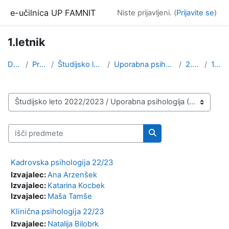
Preskoči na glavno vsebino
e-učilnica UP FAMNIT
Niste prijavljeni. (
Prijavite se
)
1.letnik
Domov
Predmeti
Študijsko leto 2022/2023
Uporabna psihologija (2. stopnja)
2.stopnja
1.letnik
Kategorije predmetov
Išči predmete
Išči predmete
Kadrovska psihologija 22/23
Izvajalec:
Ana Arzenšek
Izvajalec:
Katarina Kocbek
Izvajalec:
Maša Tamše
Klinična psihologija 22/23
Izvajalec:
Natalija Bilobrk