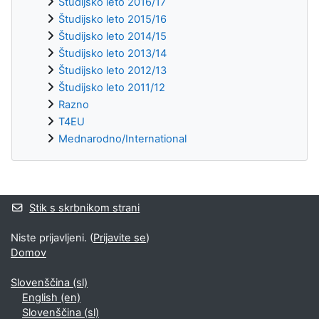
Študijsko leto 2016/17
Študijsko leto 2015/16
Študijsko leto 2014/15
Študijsko leto 2013/14
Študijsko leto 2012/13
Študijsko leto 2011/12
Razno
T4EU
Mednarodno/International
Supplementary blocks
Stik s skrbnikom strani
Niste prijavljeni. (
Prijavite se
)
Domov
Slovenščina ‎(sl)‎
English ‎(en)‎
Slovenščina ‎(sl)‎