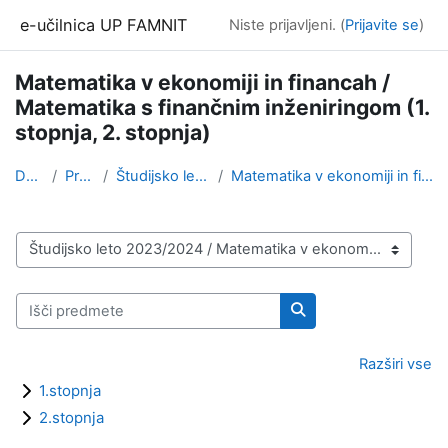
Preskoči na glavno vsebino
e-učilnica UP FAMNIT
Niste prijavljeni. (
Prijavite se
)
Matematika v ekonomiji in financah /
Matematika s finančnim inženiringom (1.
stopnja, 2. stopnja)
Domov
Predmeti
Študijsko leto 2023/2024
Matematika v ekonomiji in financah / Matematika s ...
Kategorije predmetov
Išči predmete
Išči predmete
Razširi vse
1.stopnja
2.stopnja