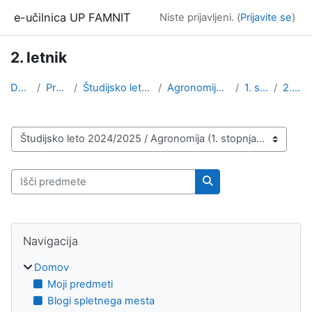
Preskoči na glavno vsebino
e-učilnica UP FAMNIT
Niste prijavljeni. (
Prijavite se
)
2. letnik
Domov
Predmeti
Študijsko leto 2024/2025
Agronomija (1. stopnja)
1. stopnja
2. letnik
Kategorije predmetov
Išči predmete
Išči predmete
Bloki
Preskoči Navigacija
Navigacija
Domov
Moji predmeti
Blogi spletnega mesta