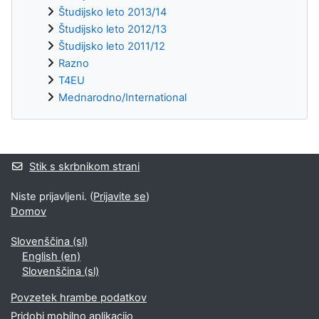
Študijsko leto 2013/14
Študijsko leto 2012/13
Študijsko leto 2011/12
Razno
T4EU
Mednarodno/International
Supplementary blocks
Stik s skrbnikom strani
Niste prijavljeni. (
Prijavite se
)
Domov
Slovenščina ‎(sl)‎
English ‎(en)‎
Slovenščina ‎(sl)‎
Povzetek hrambe podatkov
Pridobi mobilno aplikacijo