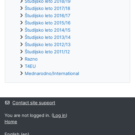
Študijsko leto 2018/19
Študijsko leto 2017/18
Študijsko leto 2016/17
Študijsko leto 2015/16
Študijsko leto 2014/15
Študijsko leto 2013/14
Študijsko leto 2012/13
Študijsko leto 2011/12
Razno
T4EU
Mednarodno/International
Supplementary blocks
Contact site support
You are not logged in. (
Log in
)
Home
English ‎(en)‎