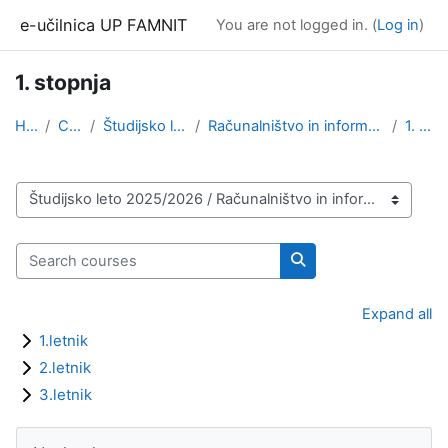
Skip to main content
e-učilnica UP FAMNIT
You are not logged in. (
Log in
)
1. stopnja
Home
Courses
Študijsko leto 2025/2026
Računalništvo in informatika, angleška izvedba (1....
1. stopnja
Course categories
Search courses
Search courses
Expand all
1.letnik
2.letnik
3.letnik
Blocks
Skip Navigation