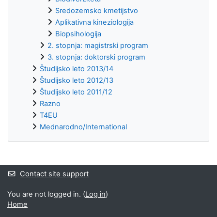
Sredozemsko kmetijstvo
Aplikativna kineziologija
Biopsihologija
2. stopnja: magistrski program
3. stopnja: doktorski program
Študijsko leto 2013/14
Študijsko leto 2012/13
Študijsko leto 2011/12
Razno
T4EU
Mednarodno/International
Supplementary blocks
Contact site support
You are not logged in. (
Log in
)
Home