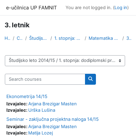
Skip to main content
e-učilnica UP FAMNIT
You are not logged in. (
Log in
)
3. letnik
Home
Courses
Študijsko leto 2014/15
1. stopnja: dodiplomski program
Matematika v ekonomiji in financah
3. letnik
Course categories
Search courses
Search courses
Ekonometrija 14/15
Izvajalec:
Arjana Brezigar Masten
Izvajalec:
Urška Lušina
Seminar - zaključna projektna naloga 14/15
Izvajalec:
Arjana Brezigar Masten
Izvajalec:
Matija Lozej