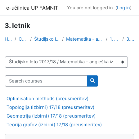
Skip to main content
e-učilnica UP FAMNIT
You are not logged in. (
Log in
)
3. letnik
Home
Courses
Študijsko leto 2017/18
Matematika - angleška izvedba
1. stopnja
3. letnik
Course categories
Search courses
Search courses
Optimisation methods (preusmeritev)
Topologija (izbirni) 17/18 (preusmeritev)
Geometrija (izbirni) 17/18 (preusmeritev)
Teorija grafov (izbirni) 17/18 (preusmeritev)
Blocks
Skip Navigation