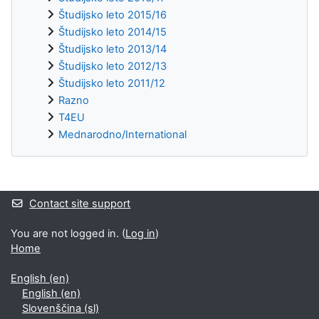
Študijsko leto 2015/16
Študijsko leto 2014/15
Študijsko leto 2013/14
Študijsko leto 2012/13
Študijsko leto 2011/12
Razno
T4EU
Mednarodno/International
Supplementary blocks
Contact site support
You are not logged in. (
Log in
)
Home
English ‎(en)‎
English ‎(en)‎
Slovenščina ‎(sl)‎