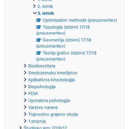
2. letnik
3. letnik
Optimisation methods (preusmeritev)
Topologija (izbirni) 17/18
(preusmeritev)
Geometrija (izbirni) 17/18
(preusmeritev)
Teorija grafov (izbirni) 17/18
(preusmeritev)
Biodiverziteta
Sredozemsko kmetijstvo
Aplikativna kineziologija
Biopsihologija
PDM
Uporabna psihologija
Varstvo narave
Trajnostno grajeno okolje
1.stopnja
Študijsko leto 2016/17