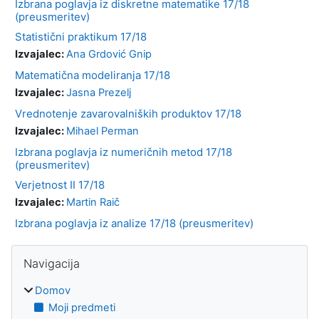
Izbrana poglavja iz diskretne matematike 17/18
(preusmeritev)
Statistični praktikum 17/18
Izvajalec:
Ana Grdović Gnip
Matematična modeliranja 17/18
Izvajalec:
Jasna Prezelj
Vrednotenje zavarovalniških produktov 17/18
Izvajalec:
Mihael Perman
Izbrana poglavja iz numeričnih metod 17/18
(preusmeritev)
Verjetnost II 17/18
Izvajalec:
Martin Raič
Izbrana poglavja iz analize 17/18 (preusmeritev)
Bloki
Preskoči Navigacija
Navigacija
Domov
Moji predmeti