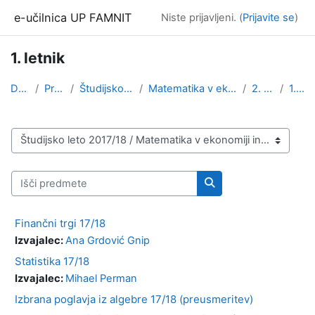
Preskoči na glavno vsebino
e-učilnica UP FAMNIT
Niste prijavljeni. (
Prijavite se
)
1. letnik
Domov
Predmeti
Študijsko leto 2017/18
Matematika v ekonomiji in financah
2. stopnja
1. letnik
Kategorije predmetov
Išči predmete
Išči predmete
Finančni trgi 17/18
Izvajalec:
Ana Grdović Gnip
Statistika 17/18
Izvajalec:
Mihael Perman
Izbrana poglavja iz algebre 17/18 (preusmeritev)