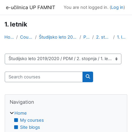
Skip to main content
e-učilnica UP FAMNIT
You are not logged in. (
Log in
)
1. letnik
Home
Courses
Študijsko leto 2019/2020
PDM
2. stopnja
1. letnik
Course categories
Search courses
Search courses
Blocks
Skip Navigation
Navigation
Home
My courses
Site blogs