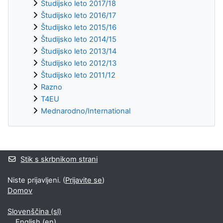
Študijsko leto 2017/18
Študijsko leto 2016/17
Študijsko leto 2015/16
Študijsko leto 2014/15
Študijsko leto 2013/14
Študijsko leto 2012/13
Študijsko leto 2011/12
Razno
T4EU
Mednarodno/International
Supplementary blocks
Stik s skrbnikom strani
Niste prijavljeni. (
Prijavite se
)
Domov
Slovenščina ‎(sl)‎
English ‎(en)‎