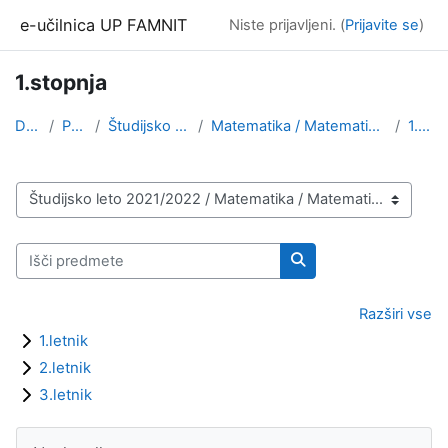
Preskoči na glavno vsebino
e-učilnica UP FAMNIT
Niste prijavljeni. (
Prijavite se
)
1.stopnja
Domov
Predmeti
Študijsko leto 2021/2022
Matematika / Matematične znanosti (1. stopnja, 2. ...
1.stopnja
Kategorije predmetov
Išči predmete
Išči predmete
Razširi vse
1.letnik
2.letnik
3.letnik
Bloki
Preskoči Navigacija