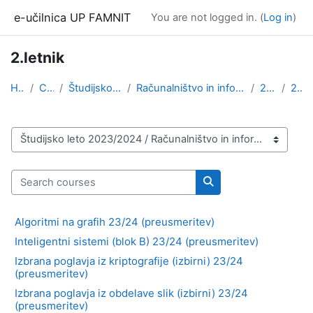
Skip to main content
e-učilnica UP FAMNIT
You are not logged in. (
Log in
)
2.letnik
Home
Courses
Študijsko leto 2023/2024
Računalništvo in informatika (1. stopnja, 2. stopn...
2.stopnja
2.letnik
Course categories
Search courses
Search courses
Algoritmi na grafih 23/24 (preusmeritev)
Inteligentni sistemi (blok B) 23/24 (preusmeritev)
Izbrana poglavja iz kriptografije (izbirni) 23/24
(preusmeritev)
Izbrana poglavja iz obdelave slik (izbirni) 23/24
(preusmeritev)