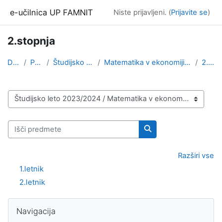
Preskoči na glavno vsebino
e-učilnica UP FAMNIT
Niste prijavljeni. (
Prijavite se
)
2.stopnja
Domov
Predmeti
Študijsko leto 2023/2024
Matematika v ekonomiji in financah / Matematika s ...
2.stopnja
Kategorije predmetov
Išči predmete
Išči predmete
Razširi vse
1.letnik
2.letnik
Bloki
Preskoči Navigacija
Navigacija