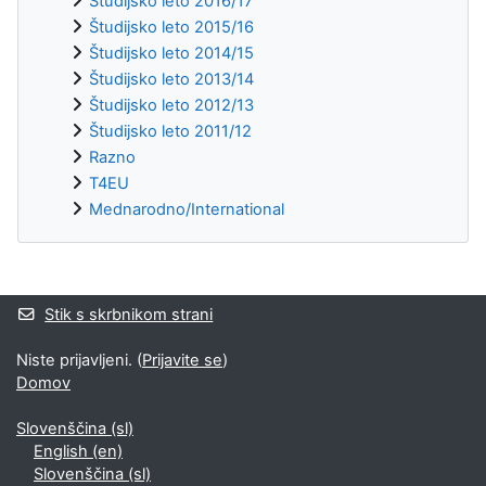
Študijsko leto 2016/17
Študijsko leto 2015/16
Študijsko leto 2014/15
Študijsko leto 2013/14
Študijsko leto 2012/13
Študijsko leto 2011/12
Razno
T4EU
Mednarodno/International
Supplementary blocks
Stik s skrbnikom strani
Niste prijavljeni. (
Prijavite se
)
Domov
Slovenščina ‎(sl)‎
English ‎(en)‎
Slovenščina ‎(sl)‎