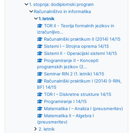
1. stopnja: dodiplomski program
Računalništvo in informatika
1. letnik
TOR II - Teorija formalnih jezikov in
izračunljivo...
Računalniški praktikum II (2014) 14/15
Sistemi I – Strojna oprema 14/15
Sistemi II - Operacijski sistemi 14/15
Programiranje II – Koncepti
programskih jezikov (2...
Seminar RIN 2 (1. letnik) 14/15
Računalniški praktikum I (2014) (I-RIN,
BF) 14/15
TOR I – Diskretne strukture 14/15
Programiranje I 14/15
Matematika I – Analiza I (preusmeritev)
Matematika II – Algebra I
(preusmeritev)
2. letnik