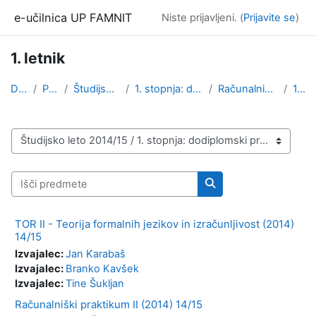
Preskoči na glavno vsebino
e-učilnica UP FAMNIT
Niste prijavljeni. (
Prijavite se
)
1. letnik
Domov
Predmeti
Študijsko leto 2014/15
1. stopnja: dodiplomski program
Računalništvo in informatika
1. letnik
Kategorije predmetov
Išči predmete
Išči predmete
TOR II - Teorija formalnih jezikov in izračunljivost (2014)
14/15
Izvajalec:
Jan Karabaš
Izvajalec:
Branko Kavšek
Izvajalec:
Tine Šukljan
Računalniški praktikum II (2014) 14/15