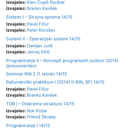
Izvajalec:
Klen Čopič Pucihar
Izvajalec:
Branko Kavšek
Sistemi I – Strojna oprema 14/15
Izvajalec:
Pavel Fičur
Izvajalec:
Peter Korošec
Sistemi II - Operacijski sistemi 14/15
Izvajalec:
Damjan Jurič
Izvajalec:
Jernej Vičič
Programiranje II – Koncepti programskih jezikov (2014)
(preusmeritev)
Seminar RIN 2 (1. letnik) 14/15
Računalniški praktikum I (2014) (I-RIN, BF) 14/15
Izvajalec:
Pavel Fičur
Izvajalec:
Branko Kavšek
TOR I – Diskretne strukture 14/15
Izvajalec:
Rok Požar
Izvajalec:
Primož Škraba
Programiranje I 14/15