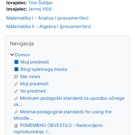
Izvajalec:
Tine Šukljan
Izvajalec:
Jernej Vičič
Matematika I – Analiza I (preusmeritev)
Matematika II – Algebra I (preusmeritev)
Bloki
Preskoči Navigacija
Navigacija
Domov
Moji predmeti
Blogi spletnega mesta
Site news
Moji predmeti
Vsi predmeti
Minimalni pedagoški standardi za uporabo učnega
ok...
Minimal pedagogical standards for using the
Moodle...
POMEMBNO OBVESTILO – Nedovoljeno
reproduciranje, r...