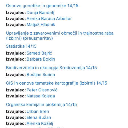
Osnove genetike in genomike 14/15
Izvajalec:
Dunja Bandelj
Izvajalec:
Alenka Baruca Arbeiter
Izvajalec:
Matjaž Hladnik
Upravljanje z zavarovanimi območji in trajnostna raba
(izbirni) (preusmeritev)
Statistika 14/15
Izvajalec:
Samed Bajrić
Izvajalec:
Barbara Boldin
Biodiverziteta in ekologija Sredozemlja 14/15
Izvajalec:
Boštjan Surina
GIS in osnove tematske kartografije (izbirni) 14/15
Izvajalec:
Peter Glasnović
Izvajalec:
Natasa Kolega
Organska kemija in biokemija 14/15
Izvajalec:
Urban Bren
Izvajalec:
Elena Bužan
Izvajalec:
Alenka Koželj