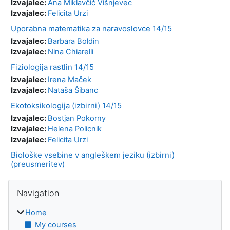
Izvajalec:
Ana Miklavčič Višnjevec
Izvajalec:
Felicita Urzi
Uporabna matematika za naravoslovce 14/15
Izvajalec:
Barbara Boldin
Izvajalec:
Nina Chiarelli
Fiziologija rastlin 14/15
Izvajalec:
Irena Maček
Izvajalec:
Nataša Šibanc
Ekotoksikologija (izbirni) 14/15
Izvajalec:
Bostjan Pokorny
Izvajalec:
Helena Policnik
Izvajalec:
Felicita Urzi
Biološke vsebine v angleškem jeziku (izbirni)
(preusmeritev)
Blocks
Skip Navigation
Navigation
Home
My courses