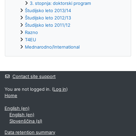
3. stopnja: doktorski program
Študijsko leto 2013/14
Študijsko leto 2012/13
Študijsko leto 2011/12
Razno
T4EU
Mednarodno/International
Supplementary blocks
Contact site support
You are not logged in. (
Log in
)
Home
English ‎(en)‎
English ‎(en)‎
Slovenščina ‎(sl)‎
Data retention summary