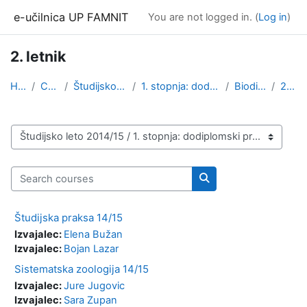
Skip to main content
e-učilnica UP FAMNIT
You are not logged in. (
Log in
)
2. letnik
Home
Courses
Študijsko leto 2014/15
1. stopnja: dodiplomski program
Biodiverziteta
2. letnik
Course categories
Search courses
Search courses
Študijska praksa 14/15
Izvajalec:
Elena Bužan
Izvajalec:
Bojan Lazar
Sistematska zoologija 14/15
Izvajalec:
Jure Jugovic
Izvajalec:
Sara Zupan