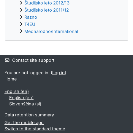
Študijsko leto 2012/13
Študijsko leto 2011/12
Razno
T4EU
Mednarodno/International
Supplementary blocks
Contact site support
You are not logged in. (
Log in
)
Home
English ‎(en)‎
English ‎(en)‎
Slovenščina ‎(sl)‎
Data retention summary
Get the mobile app
Switch to the standard theme