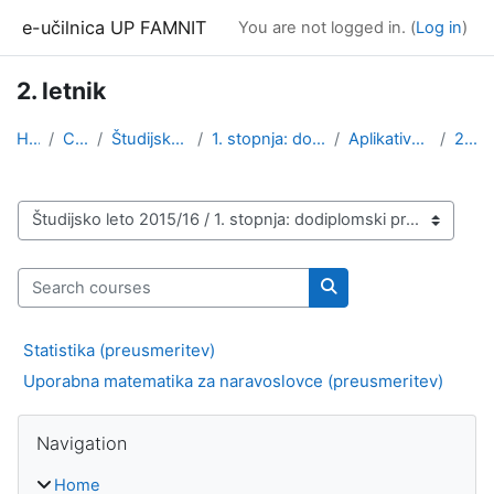
Skip to main content
e-učilnica UP FAMNIT
You are not logged in. (
Log in
)
2. letnik
Home
Courses
Študijsko leto 2015/16
1. stopnja: dodiplomski program
Aplikativna kineziologija
2. letnik
Course categories
Search courses
Search courses
Statistika (preusmeritev)
Uporabna matematika za naravoslovce (preusmeritev)
Blocks
Skip Navigation
Navigation
Home