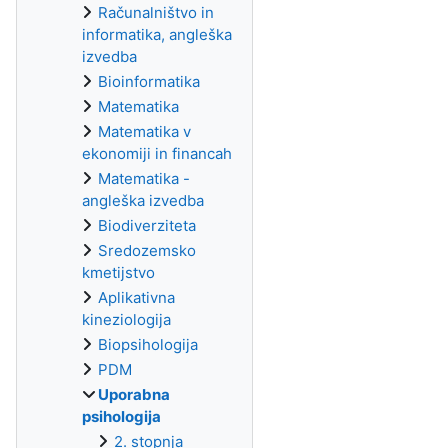
Računalništvo in
informatika, angleška
izvedba
Bioinformatika
Matematika
Matematika v
ekonomiji in financah
Matematika -
angleška izvedba
Biodiverziteta
Sredozemsko
kmetijstvo
Aplikativna
kineziologija
Biopsihologija
PDM
Uporabna
psihologija
2. stopnja