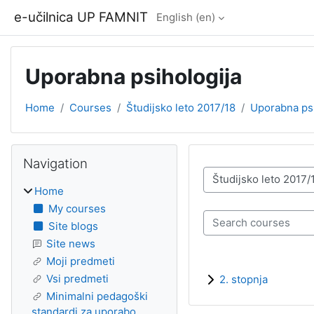
Skip to main content
e-učilnica UP FAMNIT
English ‎(en)‎
Uporabna psihologija
Home
Courses
Študijsko leto 2017/18
Uporabna psi
Blocks
Skip Navigation
Navigation
Course categories
Home
My courses
Search courses
Site blogs
Site news
Moji predmeti
Vsi predmeti
2. stopnja
Minimalni pedagoški
standardi za uporabo