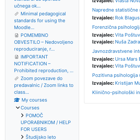
Izvajalec:
Vlasta Nov
učnega ok...
Napredne statistične 
Minimal pedagogical
Izvajalec:
Rok Blagus
standards for using the
Forenzična psihologija
Moodle...
Izvajalec:
Vita Poštu
POMEMBNO
Izvajalec:
Nuša Zadra
OBVESTILO – Nedovoljeno
reproduciranje, r...
Javnozdravstvene inte
IMPORTANT
Izvajalec:
Ursa Mars 
NOTIFICATION –
Izvajalec:
Vita Poštu
Prohibited reproduction, ...
Pozitivna psihologija (
Zoom povezave do
Izvajalec:
Kristijan M
predavalnic / Zoom links to
class...
Klinično-psihološki in
My courses
Courses
POMOČ
UPORABNIKOM / HELP
FOR USERS
Študijsko leto