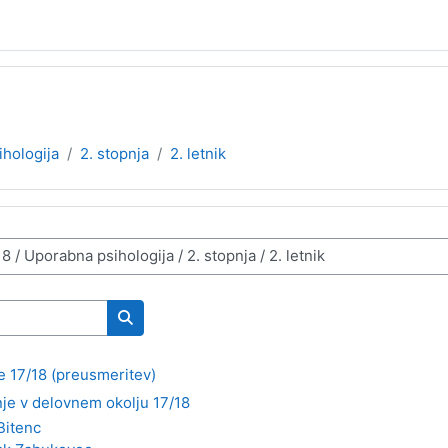
hologija
2. stopnja
2. letnik
Search courses
e 17/18 (preusmeritev)
nje v delovnem okolju 17/18
Bitenc