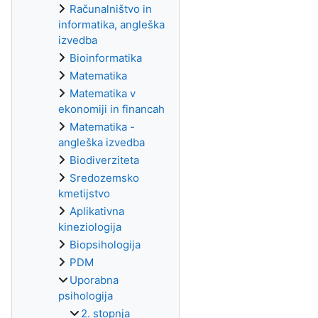
Računalništvo in
informatika, angleška
izvedba
Bioinformatika
Matematika
Matematika v
ekonomiji in financah
Matematika -
angleška izvedba
Biodiverziteta
Sredozemsko
kmetijstvo
Aplikativna
kineziologija
Biopsihologija
PDM
Uporabna
psihologija
2. stopnja