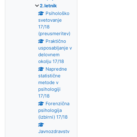
2. letnik
Psihološko
svetovanje
17/18
(preusmeritev)
Praktično
usposabljanje v
delovnem
okolju 17/18
Napredne
statistične
metode v
psihologiji
17/18
Forenzična
psihologija
(izbirni) 17/18
Javnozdravstv