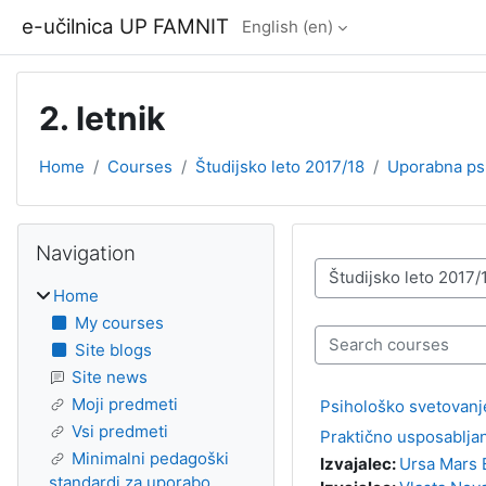
Skip to main content
e-učilnica UP FAMNIT
English ‎(en)‎
2. letnik
Home
Courses
Študijsko leto 2017/18
Uporabna psi
Blocks
Skip Navigation
Navigation
Course categories
Home
My courses
Search courses
Site blogs
Site news
Moji predmeti
Psihološko svetovanj
Vsi predmeti
Praktično usposablja
Minimalni pedagoški
Izvajalec:
Ursa Mars 
standardi za uporabo