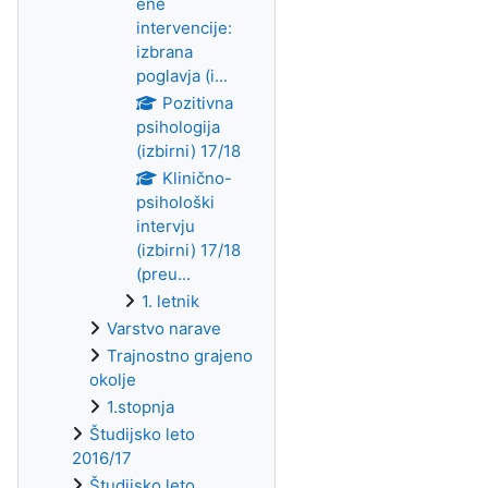
ene
intervencije:
izbrana
poglavja (i...
Pozitivna
psihologija
(izbirni) 17/18
Klinično-
psihološki
intervju
(izbirni) 17/18
(preu...
1. letnik
Varstvo narave
Trajnostno grajeno
okolje
1.stopnja
Študijsko leto
2016/17
Študijsko leto