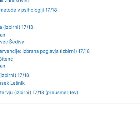
ak Zabukovec
metode v psihologiji 17/18
 (izbirni) 17/18
van
vec Šedivy
rvencije: izbrana poglavja (izbirni) 17/18
Bitenc
van
izbirni) 17/18
usek Lešnik
tervju (izbirni) 17/18 (preusmeritev)