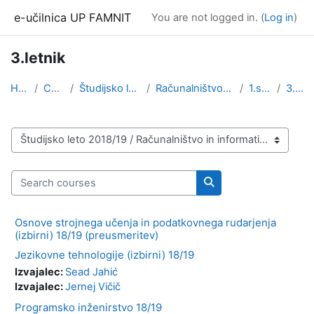
Skip to main content
e-učilnica UP FAMNIT
You are not logged in. (
Log in
)
3.letnik
Home
Courses
Študijsko leto 2018/19
Računalništvo in informatika
1.stopnja
3.letnik
Course categories
Search courses
Search courses
Osnove strojnega učenja in podatkovnega rudarjenja
(izbirni) 18/19 (preusmeritev)
Jezikovne tehnologije (izbirni) 18/19
Izvajalec:
Sead Jahić
Izvajalec:
Jernej Vičič
Programsko inženirstvo 18/19