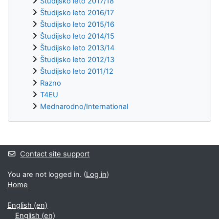
Študijsko leto 2017/18
Študijsko leto 2016/17
Študijsko leto 2015/16
Študijsko leto 2014/15
Študijsko leto 2013/14
Študijsko leto 2012/13
Študijsko leto 2011/12
Razno
T4EU
Mednarodno/International
Supplementary blocks
Contact site support
You are not logged in. (
Log in
)
Home
English ‎(en)‎
English ‎(en)‎