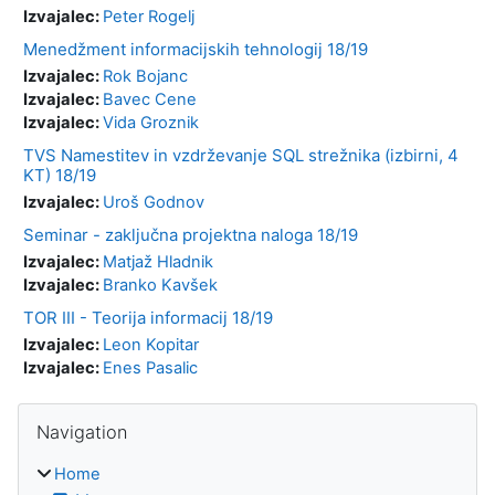
Izvajalec:
Peter Rogelj
Menedžment informacijskih tehnologij 18/19
Izvajalec:
Rok Bojanc
Izvajalec:
Bavec Cene
Izvajalec:
Vida Groznik
TVS Namestitev in vzdrževanje SQL strežnika (izbirni, 4
KT) 18/19
Izvajalec:
Uroš Godnov
Seminar - zaključna projektna naloga 18/19
Izvajalec:
Matjaž Hladnik
Izvajalec:
Branko Kavšek
TOR III - Teorija informacij 18/19
Izvajalec:
Leon Kopitar
Izvajalec:
Enes Pasalic
Blocks
Skip Navigation
Navigation
Home