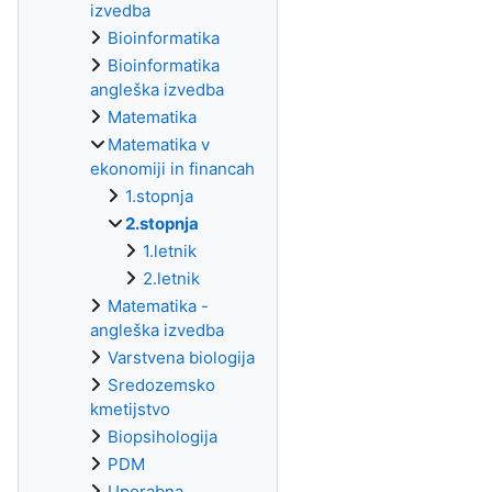
izvedba
Bioinformatika
Bioinformatika
angleška izvedba
Matematika
Matematika v
ekonomiji in financah
1.stopnja
2.stopnja
1.letnik
2.letnik
Matematika -
angleška izvedba
Varstvena biologija
Sredozemsko
kmetijstvo
Biopsihologija
PDM
Uporabna