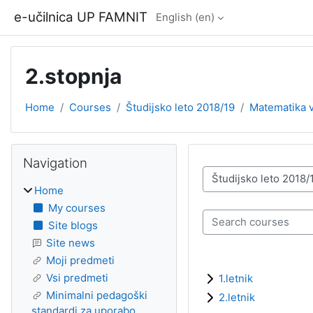
Skip to main content
e-učilnica UP FAMNIT
English ‎(en)‎
2.stopnja
Home
Courses
Študijsko leto 2018/19
Matematika v
Blocks
Skip Navigation
Navigation
Course categories
Home
My courses
Search courses
Site blogs
Site news
Moji predmeti
Vsi predmeti
1.letnik
Minimalni pedagoški
2.letnik
standardi za uporabo