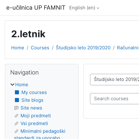
Skip to main content
e-učilnica UP FAMNIT
English ‎(en)‎
2.letnik
Home
Courses
Študijsko leto 2019/2020
Računalni
Blocks
Skip Navigation
Navigation
Course categories
Home
My courses
Search courses
Site blogs
Site news
Moji predmeti
Vsi predmeti
Minimalni pedagoški
standardi za uporabo