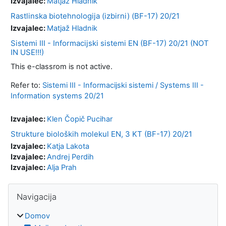
Izvajalec:
Matjaž Hladnik
Rastlinska biotehnologija (izbirni) (BF-17) 20/21
Izvajalec:
Matjaž Hladnik
Sistemi III - Informacijski sistemi EN (BF-17) 20/21 (NOT
IN USE!!!)
This e-classrom is not active.
Refer to:
Sistemi III - Informacijski sistemi / Systems III -
Information systems 20/21
Izvajalec:
Klen Čopič Pucihar
Strukture bioloških molekul EN, 3 KT (BF-17) 20/21
Izvajalec:
Katja Lakota
Izvajalec:
Andrej Perdih
Izvajalec:
Alja Prah
Bloki
Preskoči Navigacija
Navigacija
Domov