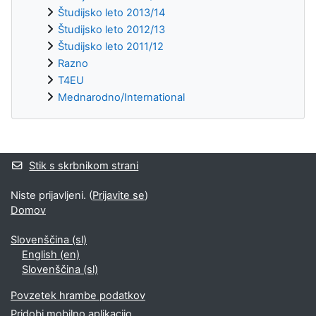
Študijsko leto 2013/14
Študijsko leto 2012/13
Študijsko leto 2011/12
Razno
T4EU
Mednarodno/International
Supplementary blocks
Stik s skrbnikom strani
Niste prijavljeni. (
Prijavite se
)
Domov
Slovenščina ‎(sl)‎
English ‎(en)‎
Slovenščina ‎(sl)‎
Povzetek hrambe podatkov
Pridobi mobilno aplikacijo