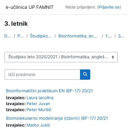
Preskoči na glavno vsebino
e-učilnica UP FAMNIT
Niste prijavljeni. (
Prijavite se
)
3. letnik
Domov
Predmeti
Študijsko leto 2020/2021
Bioinformatika, angleška izvedba (1. stopnja)
1.stopnja
3. letnik
Kategorije predmetov
Išči predmete
Išči predmete
Bioinformatični praktikum EN (BF-17) 20/21
Izvajalec:
Laura Iacolina
Izvajalec:
Peter Juvan
Izvajalec:
Peter Muršič
Biomolekularno modeliranje (izbirni) (BF-17) 20/21
Izvajalec:
Marko Jukić