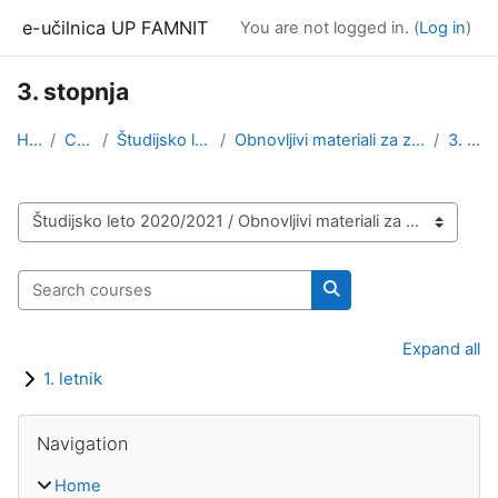
Skip to main content
e-učilnica UP FAMNIT
You are not logged in. (
Log in
)
3. stopnja
Home
Courses
Študijsko leto 2020/2021
Obnovljivi materiali za zdrava grajena okolja (3. ...
3. stopnja
Course categories
Search courses
Search courses
Expand all
1. letnik
Blocks
Skip Navigation
Navigation
Home