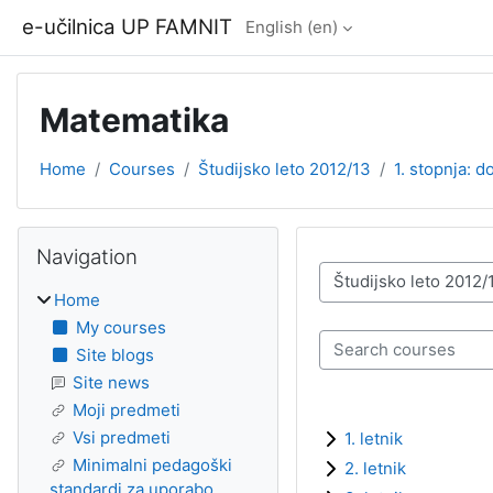
Skip to main content
e-učilnica UP FAMNIT
English ‎(en)‎
Matematika
Home
Courses
Študijsko leto 2012/13
1. stopnja: 
Blocks
Skip Navigation
Navigation
Course categories
Home
My courses
Search courses
Site blogs
Site news
Moji predmeti
Vsi predmeti
1. letnik
Minimalni pedagoški
2. letnik
standardi za uporabo