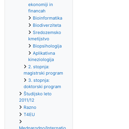
ekonomiji in
financah
Bioinformatika
Biodiverziteta
Sredozemsko
kmetijstvo
Biopsihologija
Aplikativna
kineziologija
2. stopnja:
magistrski program
3. stopnja:
doktorski program
Študijsko leto
2011/12
Razno
T4EU
Mednarodno/Internatio