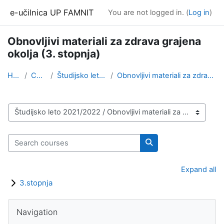
Skip to main content
e-učilnica UP FAMNIT
You are not logged in. (
Log in
)
Obnovljivi materiali za zdrava grajena
okolja (3. stopnja)
Home
Courses
Študijsko leto 2021/2022
Obnovljivi materiali za zdrava grajena okolja (3. ...
Course categories
Search courses
Search courses
Expand all
3.stopnja
Blocks
Skip Navigation
Navigation