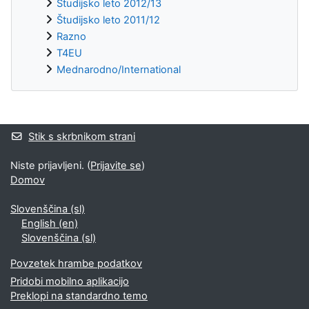
Študijsko leto 2012/13
Študijsko leto 2011/12
Razno
T4EU
Mednarodno/International
Supplementary blocks
Stik s skrbnikom strani
Niste prijavljeni. (
Prijavite se
)
Domov
Slovenščina ‎(sl)‎
English ‎(en)‎
Slovenščina ‎(sl)‎
Povzetek hrambe podatkov
Pridobi mobilno aplikacijo
Preklopi na standardno temo