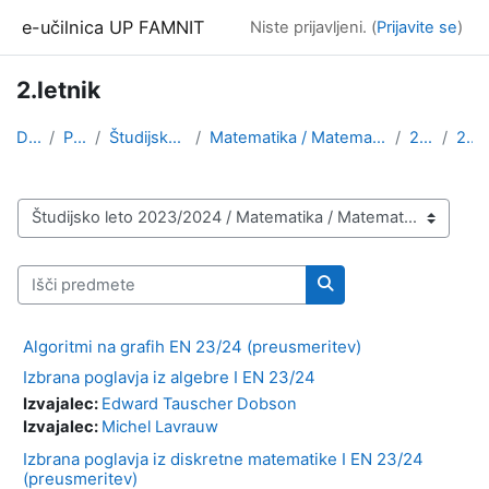
Preskoči na glavno vsebino
e-učilnica UP FAMNIT
Niste prijavljeni. (
Prijavite se
)
2.letnik
Domov
Predmeti
Študijsko leto 2023/2024
Matematika / Matematične znanosti, angleška izvedb...
2.stopnja
2.letnik
Kategorije predmetov
Išči predmete
Išči predmete
Algoritmi na grafih EN 23/24 (preusmeritev)
Izbrana poglavja iz algebre I EN 23/24
Izvajalec:
Edward Tauscher Dobson
Izvajalec:
Michel Lavrauw
Izbrana poglavja iz diskretne matematike I EN 23/24
(preusmeritev)