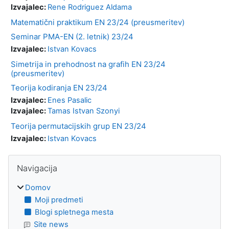
Izvajalec:
Rene Rodriguez Aldama
Matematični praktikum EN 23/24 (preusmeritev)
Seminar PMA-EN (2. letnik) 23/24
Izvajalec:
Istvan Kovacs
Simetrija in prehodnost na grafih EN 23/24
(preusmeritev)
Teorija kodiranja EN 23/24
Izvajalec:
Enes Pasalic
Izvajalec:
Tamas Istvan Szonyi
Teorija permutacijskih grup EN 23/24
Izvajalec:
Istvan Kovacs
Bloki
Preskoči Navigacija
Navigacija
Domov
Moji predmeti
Blogi spletnega mesta
Site news