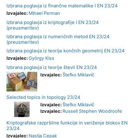
Izbrana poglavja iz finančne matematike I EN 23/24
Izvajalec:
Mihael Perman
Izbrana poglavja iz kriptografije I EN 23/24
(preusmeritev)
Izbrana poglavja iz numeričnih metod EN 23/24
(preusmeritev)
Izbrana poglavja iz teorije končnih geometrij EN 23/24
Izvajalec:
György Kiss
Izbrana poglavja iz teorije števil EN 23/24
Izvajalec:
Štefko Miklavič
Selected topics in topology 23/24
Izvajalec:
Štefko Miklavič
Izvajalec:
Russell Stephen Woodroofe
Kriptografske razpršilne funkcije in veriženje blokov EN
23/24
Izvajalec:
Nastja Cepak