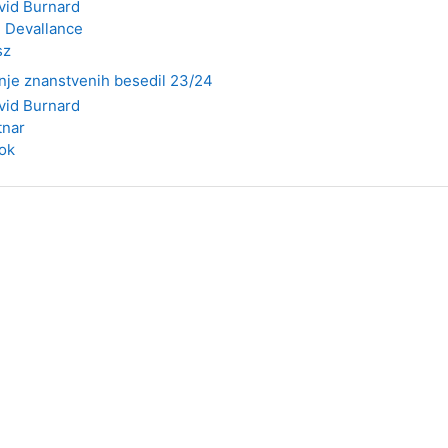
vid Burnard
n Devallance
sz
anje znanstvenih besedil 23/24
vid Burnard
tnar
ok