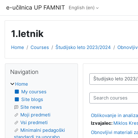
Skip to main content
e-učilnica UP FAMNIT
English ‎(en)‎
1.letnik
Home
Courses
Študijsko leto 2023/2024
Obnovljivi
Blocks
Skip Navigation
Navigation
Course categories
Home
My courses
Search courses
Site blogs
Site news
Moji predmeti
Oblikovanje in anali
Vsi predmeti
Izvajalec:
Miklos Kre
Minimalni pedagoški
Obnovljivi materiali 
standardi za uporabo