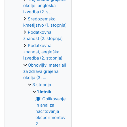
okolje, angleška
izvedba (2. st...
Sredozemsko
kmetijstvo (1. stopnja)
Podatkovna
znanost (2. stopnja)
Podatkovna
znanost, angleška
izvedba (2. stopnja)
Obnovljivi materiali
za zdrava grajena
okolja (3. ...
3.stopnja
1.letnik
Oblikovanje
in analiza
načrtovanja
eksperimentov
2...