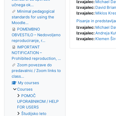
Izvajalec:
Michael Da
učnega ok...
Izvajalec:
David Bria
Minimal pedagogical
Izvajalec:
Miklos Kre
standards for using the
Pisanje in predstavlj
Moodle...
Izvajalec:
Michael Da
POMEMBNO
Izvajalec:
Andreja Ku
OBVESTILO – Nedovoljeno
Izvajalec:
Klemen Šir
reproduciranje, r...
IMPORTANT
NOTIFICATION –
Prohibited reproduction, ...
Zoom povezave do
predavalnic / Zoom links to
class...
My courses
Courses
POMOČ
UPORABNIKOM / HELP
FOR USERS
Študijsko leto